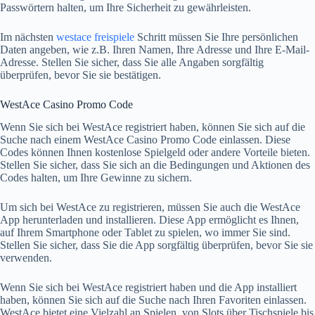
Passwörtern halten, um Ihre Sicherheit zu gewährleisten.
Im nächsten
westace freispiele
Schritt müssen Sie Ihre persönlichen
Daten angeben, wie z.B. Ihren Namen, Ihre Adresse und Ihre E-Mail-
Adresse. Stellen Sie sicher, dass Sie alle Angaben sorgfältig
überprüfen, bevor Sie sie bestätigen.
WestAce Casino Promo Code
Wenn Sie sich bei WestAce registriert haben, können Sie sich auf die
Suche nach einem WestAce Casino Promo Code einlassen. Diese
Codes können Ihnen kostenlose Spielgeld oder andere Vorteile bieten.
Stellen Sie sicher, dass Sie sich an die Bedingungen und Aktionen des
Codes halten, um Ihre Gewinne zu sichern.
Um sich bei WestAce zu registrieren, müssen Sie auch die WestAce
App herunterladen und installieren. Diese App ermöglicht es Ihnen,
auf Ihrem Smartphone oder Tablet zu spielen, wo immer Sie sind.
Stellen Sie sicher, dass Sie die App sorgfältig überprüfen, bevor Sie sie
verwenden.
Wenn Sie sich bei WestAce registriert haben und die App installiert
haben, können Sie sich auf die Suche nach Ihren Favoriten einlassen.
WestAce bietet eine Vielzahl an Spielen, von Slots über Tischspiele bis