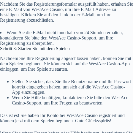
Nachdem Sie das Registrierungsformular ausgefüllt haben, erhalten Sie
eine E-Mail von WestAce Casino, um Ihre E-Mail-Adresse zu
bestätigen. Klicken Sie auf den Link in der E-Mail, um Ihre
Registrierung abzuschließen.
Wenn Sie die E-Mail nicht innerhalb von 24 Stunden erhalten,
kontaktieren Sie bitte den WestAce Casino-Support, um Ihre
Registrierung zu überprüfen.
Schritt 3: Starten Sie mit dem Spielen
Nachdem Sie Ihre Registrierung abgeschlossen haben, können Sie mit
dem Spielen beginnen. Sie können sich auf die WestAce Casino-App
einloggen, um Ihre Spiele zu starten.
Stellen Sie sicher, dass Sie Ihre Benutzername und Ihr Passwort
korrekt eingegeben haben, um sich auf die WestAce Casino-
App einzuloggen.
Wenn Sie Hilfe benötigen, kontaktieren Sie bitte den WestAce
Casino-Support, um Ihre Fragen zu beantworten.
Das ist es! Sie haben Ihr Konto bei WestAce Casino registriert und
können jetzt mit dem Spielen beginnen. Gute Glücksspirits!