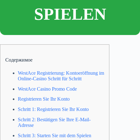
SPIELEN
Содержимое
WestAce Registrierung: Kontoeröffnung im
Online-Casino Schritt für Schritt
WestAce Casino Promo Code
Registrieren Sie Ihr Konto
Schritt 1: Registrieren Sie Ihr Konto
Schritt 2: Bestätigen Sie Ihre E-Mail-
Adresse
Schritt 3: Starten Sie mit dem Spielen