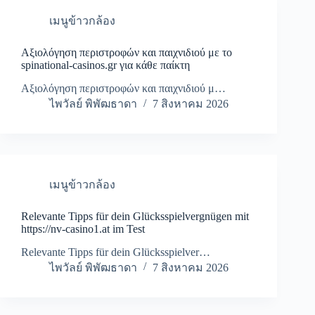
เมนูข้าวกล้อง
Αξιολόγηση περιστροφών και παιχνιδιού με το
spinational-casinos.gr για κάθε παίκτη
Αξιολόγηση περιστροφών και παιχνιδιού μ…
ไพวัลย์ พิพัฒธาดา
7 สิงหาคม 2026
เมนูข้าวกล้อง
Relevante Tipps für dein Glücksspielvergnügen mit
https://nv-casino1.at im Test
Relevante Tipps für dein Glücksspielver…
ไพวัลย์ พิพัฒธาดา
7 สิงหาคม 2026