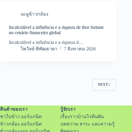
เมนูข้าวกล้อง
Incalculável a influência e a riqueza de thor fortune
no cenário financeiro global
Incalculável a influência e a riqueza d…
ไพวัลย์ พิพัฒธาดา
7 สิงหาคม 2026
NEXT
สินค้าของเรา
รู้จักเรา
ชาใบข้าว ออร์แกนิค
เรื่องราวบ้านไร่ต้นฝัน
ข้าวกล้อง ออร์แกนิค
บทความ สาระ และความรู้
ข้าวกล้องงอก ออร์แกนิค
ติดต่อเรา