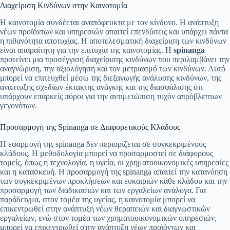
Διαχείριση Κινδύνων στην Καινοτομία
Η καινοτομία συνδέεται αναπόφευκτα με τον κίνδυνο. Η ανάπτυξη
νέων προϊόντων και υπηρεσιών απαιτεί επενδύσεις και υπάρχει πάντα
η πιθανότητα αποτυχίας. Η αποτελεσματική διαχείριση των κινδύνων
είναι απαραίτητη για την επιτυχία της καινοτομίας. Η
spinanga
προτείνει μια προσέγγιση διαχείρισης κινδύνων που περιλαμβάνει την
αναγνώριση, την αξιολόγηση και τον μετριασμό των κινδύνων. Αυτό
μπορεί να επιτευχθεί μέσω της διεξαγωγής ανάλυσης κινδύνων, της
ανάπτυξης σχεδίων έκτακτης ανάγκης και της διασφάλισης ότι
υπάρχουν επαρκείς πόροι για την αντιμετώπιση τυχόν απρόβλεπτων
γεγονότων.
Προσαρμογή της Spinanga σε Διαφορετικούς Κλάδους
Η εφαρμογή της spinanga δεν περιορίζεται σε συγκεκριμένους
κλάδους. Η μεθοδολογία μπορεί να προσαρμοστεί σε διάφορους
τομείς, όπως η τεχνολογία, η υγεία, οι χρηματοοικονομικές υπηρεσίες
και η κατασκευή. Η προσαρμογή της spinanga απαιτεί την κατανόηση
των συγκεκριμένων προκλήσεων και ευκαιριών κάθε κλάδου και την
προσαρμογή των διαδικασιών και των εργαλείων ανάλογα. Για
παράδειγμα, στον τομέα της υγείας, η καινοτομία μπορεί να
επικεντρωθεί στην ανάπτυξη νέων θεραπειών και διαγνωστικών
εργαλείων, ενώ στον τομέα των χρηματοοικονομικών υπηρεσιών,
μπορεί να επικεντρωθεί στην ανάπτυξη νέων προϊόντων και