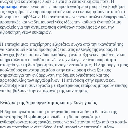
ανάγκη για καινοτόμες λύσεις είναι πιο επιτακτική από ποτέ. Η
spinanga
αναδεικνύεται ως μια προσέγγιση που μπορεί να βοηθήσει
τις επιχειρήσεις να προσαρμοστούν και να ευδοκιμήσουν σε αυτό το
δυναμικό περιβάλλον. Η ικανότητά της να ενσωματώνει διαφορετικές
προοπτικές και να δημιουργεί νέες ιδέες την καθιστά ένα πολύτιμο
εργαλείο για την αντιμετώπιση σύνθετων προκλήσεων και την
αξιοποίηση νέων ευκαιριών.
Η επιτυχία μιας επιχείρησης εξαρτάται συχνά από την ικανότητά της
να καινοτομεί και να προσαρμόζεται στις αλλαγές της αγοράς. Η
συνεχής βελτίωση των διαδικασιών, η ανάπτυξη νέων προϊόντων και
υπηρεσιών και η υιοθέτηση νέων τεχνολογιών είναι απαραίτητα
στοιχεία για τη διατήρηση της ανταγωνιστικότητας. Η δημιουργία μιας
κουλτούρας καινοτομίας μέσα στην επιχείρηση είναι ζωτικής
σημασίας για την ενθάρρυνση της δημιουργικότητας και της
πρωτοβουλίας των εργαζομένων. Η επένδυση στην έρευνα και
ανάπτυξη και η συνεργασία με εξωτερικούς εταίρους μπορούν επίσης
να συμβάλουν στην επιτάχυνση της καινοτομίας.
Ενίσχυση της Δημιουργικότητας και της Συνεργασίας
Η δημιουργικότητα και η συνεργασία αποτελούν τα θεμέλια της
καινοτομίας. Η
spinanga
προωθεί τη δημιουργικότητα
ενθαρρύνοντας τους εργαζομένους να σκέφτονται «έξω από το κουτί»
και να προτείνουν νέες ιδέες. Αυτό μπορεί να επιτευχθεί μέσω