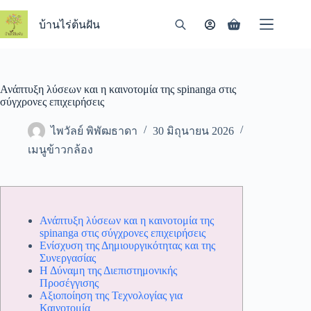
Skip
to
บ้านไร่ต้นฝัน
Shopping
content
cart
Ανάπτυξη λύσεων και η καινοτομία της spinanga στις
σύγχρονες επιχειρήσεις
ไพวัลย์ พิพัฒธาดา
30 มิถุนายน 2026
เมนูข้าวกล้อง
Ανάπτυξη λύσεων και η καινοτομία της
spinanga στις σύγχρονες επιχειρήσεις
Ενίσχυση της Δημιουργικότητας και της
Συνεργασίας
Η Δύναμη της Διεπιστημονικής
Προσέγγισης
Αξιοποίηση της Τεχνολογίας για
Καινοτομία