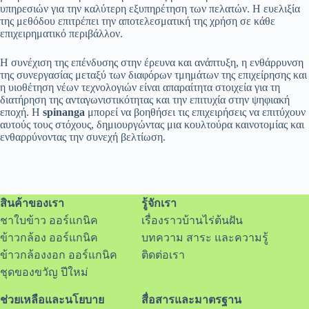
υπηρεσιών για την καλύτερη εξυπηρέτηση των πελατών. Η ευελιξία
της μεθόδου επιτρέπει την αποτελεσματική της χρήση σε κάθε
επιχειρηματικό περιβάλλον.
Η συνέχιση της επένδυσης στην έρευνα και ανάπτυξη, η ενθάρρυνση
της συνεργασίας μεταξύ των διαφόρων τμημάτων της επιχείρησης και
η υιοθέτηση νέων τεχνολογιών είναι απαραίτητα στοιχεία για τη
διατήρηση της ανταγωνιστικότητας και την επιτυχία στην ψηφιακή
εποχή. Η
spinanga
μπορεί να βοηθήσει τις επιχειρήσεις να επιτύχουν
αυτούς τους στόχους, δημιουργώντας μια κουλτούρα καινοτομίας και
ενθαρρύνοντας την συνεχή βελτίωση.
สินค้าของเรา
รู้จักเรา
ชาใบข้าว ออร์แกนิค
เรื่องราวบ้านไร่ต้นฝัน
ข้าวกล้อง ออร์แกนิค
บทความ สาระ และความรู้
ข้าวกล้องงอก ออร์แกนิค
ติดต่อเรา
ชุดของขวัญ ปีใหม่
ช่วยเหลือและนโยบาย
สื่อสารและมาตรฐาน