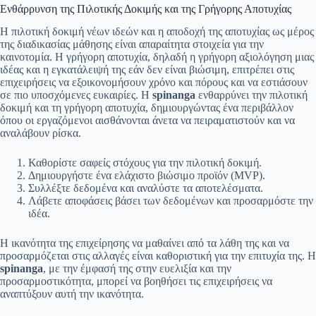
Ενθάρρυνση της Πιλοτικής Δοκιμής και της Γρήγορης Αποτυχίας
Η πιλοτική δοκιμή νέων ιδεών και η αποδοχή της αποτυχίας ως μέρος
της διαδικασίας μάθησης είναι απαραίτητα στοιχεία για την
καινοτομία. Η γρήγορη αποτυχία, δηλαδή η γρήγορη αξιολόγηση μιας
ιδέας και η εγκατάλειψή της εάν δεν είναι βιώσιμη, επιτρέπει στις
επιχειρήσεις να εξοικονομήσουν χρόνο και πόρους και να εστιάσουν
σε πιο υποσχόμενες ευκαιρίες. Η
spinanga
ενθαρρύνει την πιλοτική
δοκιμή και τη γρήγορη αποτυχία, δημιουργώντας ένα περιβάλλον
όπου οι εργαζόμενοι αισθάνονται άνετα να πειραματιστούν και να
αναλάβουν ρίσκα.
Καθορίστε σαφείς στόχους για την πιλοτική δοκιμή.
Δημιουργήστε ένα ελάχιστο βιώσιμο προϊόν (MVP).
Συλλέξτε δεδομένα και αναλύστε τα αποτελέσματα.
Λάβετε αποφάσεις βάσει των δεδομένων και προσαρμόστε την
ιδέα.
Η ικανότητα της επιχείρησης να μαθαίνει από τα λάθη της και να
προσαρμόζεται στις αλλαγές είναι καθοριστική για την επιτυχία της. Η
spinanga
, με την έμφασή της στην ευελιξία και την
προσαρμοστικότητα, μπορεί να βοηθήσει τις επιχειρήσεις να
αναπτύξουν αυτή την ικανότητα.