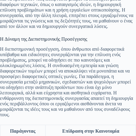
διαφόρων τεχνικών, όπως ο καταιγισμός ιδεών, η δημιουργική
επίλυση προβλημάτων και η χρήση εργαλείων οπτικοποίησης. Η
συνεργασία, από την άλλη πλευρά, επιτρέπει στους εργαζομένους να
μοιράζονται τις γνώσεις και τις δεξιότητές τους, να μαθαίνουν ο ένας
από τον άλλον και να δημιουργούν συνεργατικά λύσεις.
Η Δύναμη της Διεπιστημονικής Προσέγγισης
Η διεπιστημονική προσέγγιση, όπου άνθρωποι από διαφορετικά
υπόβαθρα και ειδικότητες συνεργάζονται για την επίλυση ενός
προβλήματος, μπορεί να οδηγήσει σε πιο καινοτόμες και
ολοκληρωμένες λύσεις. Η συνδυασμένη εμπειρία και γνώση
διαφορετικών τομέων μπορεί να αποκαλύψει νέα μονοπάτια και να
προσφέρει διαφορετικές οπτικές γωνίες. Για παράδειγμα, η
συνεργασία μεταξύ μηχανικών, σχεδιαστών και ψυχολόγων μπορεί
να οδηγήσει στην ανάπτυξη προϊόντων που είναι όχι μόνο
λειτουργικά, αλλά και εύχρηστα και αισθητικά ευχάριστα. Η
ενθάρρυνση της διεπιστημονικής συνεργασίας απαιτεί τη δημιουργία
ενός περιβάλλοντος όπου οι εργαζόμενοι αισθάνονται άνετα να
μοιράζονται τις ιδέες τους και να μαθαίνουν από τους συναδέλφους
τους.
Παράγοντας
Επίδραση στην Καινοτομία