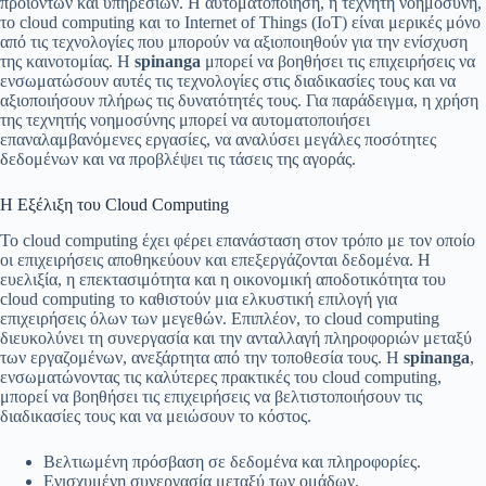
προϊόντων και υπηρεσιών. Η αυτοματοποίηση, η τεχνητή νοημοσύνη,
το cloud computing και το Internet of Things (IoT) είναι μερικές μόνο
από τις τεχνολογίες που μπορούν να αξιοποιηθούν για την ενίσχυση
της καινοτομίας. Η
spinanga
μπορεί να βοηθήσει τις επιχειρήσεις να
ενσωματώσουν αυτές τις τεχνολογίες στις διαδικασίες τους και να
αξιοποιήσουν πλήρως τις δυνατότητές τους. Για παράδειγμα, η χρήση
της τεχνητής νοημοσύνης μπορεί να αυτοματοποιήσει
επαναλαμβανόμενες εργασίες, να αναλύσει μεγάλες ποσότητες
δεδομένων και να προβλέψει τις τάσεις της αγοράς.
Η Εξέλιξη του Cloud Computing
Το cloud computing έχει φέρει επανάσταση στον τρόπο με τον οποίο
οι επιχειρήσεις αποθηκεύουν και επεξεργάζονται δεδομένα. Η
ευελιξία, η επεκτασιμότητα και η οικονομική αποδοτικότητα του
cloud computing το καθιστούν μια ελκυστική επιλογή για
επιχειρήσεις όλων των μεγεθών. Επιπλέον, το cloud computing
διευκολύνει τη συνεργασία και την ανταλλαγή πληροφοριών μεταξύ
των εργαζομένων, ανεξάρτητα από την τοποθεσία τους. Η
spinanga
,
ενσωματώνοντας τις καλύτερες πρακτικές του cloud computing,
μπορεί να βοηθήσει τις επιχειρήσεις να βελτιστοποιήσουν τις
διαδικασίες τους και να μειώσουν το κόστος.
Βελτιωμένη πρόσβαση σε δεδομένα και πληροφορίες.
Ενισχυμένη συνεργασία μεταξύ των ομάδων.