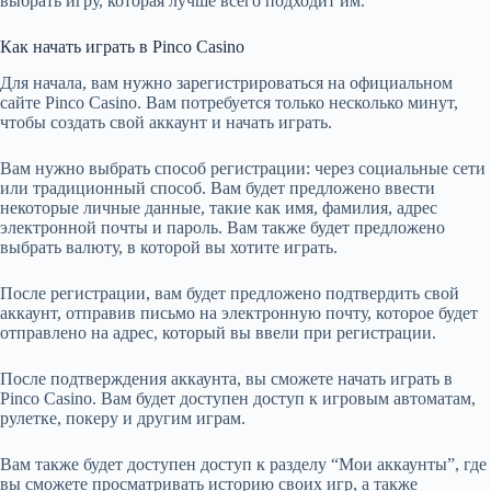
выбрать игру, которая лучше всего подходит им.
Как начать играть в Pinco Casino
Для начала, вам нужно зарегистрироваться на официальном
сайте Pinco Casino. Вам потребуется только несколько минут,
чтобы создать свой аккаунт и начать играть.
Вам нужно выбрать способ регистрации: через социальные сети
или традиционный способ. Вам будет предложено ввести
некоторые личные данные, такие как имя, фамилия, адрес
электронной почты и пароль. Вам также будет предложено
выбрать валюту, в которой вы хотите играть.
После регистрации, вам будет предложено подтвердить свой
аккаунт, отправив письмо на электронную почту, которое будет
отправлено на адрес, который вы ввели при регистрации.
После подтверждения аккаунта, вы сможете начать играть в
Pinco Casino. Вам будет доступен доступ к игровым автоматам,
рулетке, покеру и другим играм.
Вам также будет доступен доступ к разделу “Мои аккаунты”, где
вы сможете просматривать историю своих игр, а также