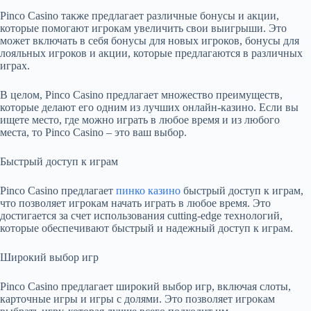
Pinco Casino также предлагает различные бонусы и акции,
которые помогают игрокам увеличить свои выигрыши. Это
может включать в себя бонусы для новых игроков, бонусы для
лояльных игроков и акции, которые предлагаются в различных
играх.
В целом, Pinco Casino предлагает множество преимуществ,
которые делают его одним из лучших онлайн-казино. Если вы
ищете место, где можно играть в любое время и из любого
места, то Pinco Casino – это ваш выбор.
Быстрый доступ к играм
Pinco Casino предлагает
пинко казино
быстрый доступ к играм,
что позволяет игрокам начать играть в любое время. Это
достигается за счет использования cutting-edge технологий,
которые обеспечивают быстрый и надежный доступ к играм.
Широкий выбор игр
Pinco Casino предлагает широкий выбор игр, включая слоты,
карточные игры и игры с долями. Это позволяет игрокам