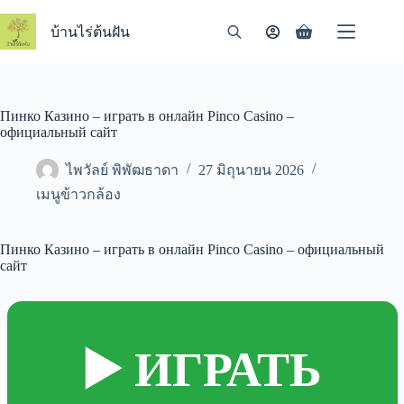
Skip
to
บ้านไร่ต้นฝัน
Shopping
content
cart
Пинко Казино – играть в онлайн Pinco Casino –
официальный сайт
ไพวัลย์ พิพัฒธาดา
27 มิถุนายน 2026
เมนูข้าวกล้อง
Пинко Казино – играть в онлайн Pinco Casino – официальный
сайт
▶️ ИГРАТЬ