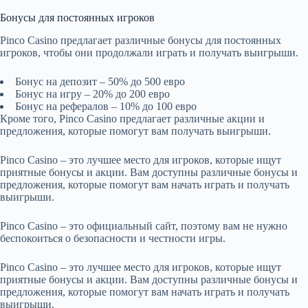
Бонусы для постоянных игроков
Pinco Casino предлагает различные бонусы для постоянных
игроков, чтобы они продолжали играть и получать выигрыши.
Бонус на депозит – 50% до 500 евро
Бонус на игру – 20% до 200 евро
Бонус на рефералов – 10% до 100 евро
Кроме того, Pinco Casino предлагает различные акции и
предложения, которые помогут вам получать выигрыши.
Pinco Casino – это лучшее место для игроков, которые ищут
приятные бонусы и акции. Вам доступны различные бонусы и
предложения, которые помогут вам начать играть и получать
выигрыши.
Pinco Casino – это официальный сайт, поэтому вам не нужно
беспокоиться о безопасности и честности игры.
Pinco Casino – это лучшее место для игроков, которые ищут
приятные бонусы и акции. Вам доступны различные бонусы и
предложения, которые помогут вам начать играть и получать
выигрыши.