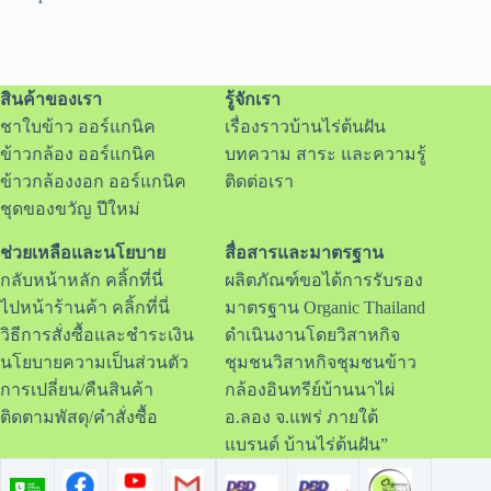
สินค้าของเรา
รู้จักเรา
ชาใบข้าว ออร์แกนิค
เรื่องราวบ้านไร่ต้นฝัน
ข้าวกล้อง ออร์แกนิค
บทความ สาระ และความรู้
ข้าวกล้องงอก ออร์แกนิค
ติดต่อเรา
ชุดของขวัญ ปีใหม่
ช่วยเหลือและนโยบาย
สื่อสารและมาตรฐาน
กลับหน้าหลัก คลิ้กที่นี่
ผลิตภัณฑ์ขอได้การรับรอง
ไปหน้าร้านค้า คลิ้กที่นี่
มาตรฐาน Organic Thailand
วิธีการสั่งซื้อและชำระเงิน
ดำเนินงานโดยวิสาหกิจ
นโยบายความเป็นส่วนตัว
ชุมชนวิสาหกิจชุมชนข้าว
การเปลี่ยน/คืนสินค้า
กล้องอินทรีย์บ้านนาไผ่
ติดตามพัสดุ/คำสั่งซื้อ
อ.ลอง จ.แพร่ ภายใต้
แบรนด์ บ้านไร่ต้นฝัน”