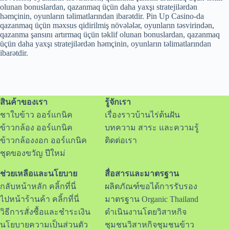
olunan bonuslardan, qazanmaq üçün daha yaxşı stratejilərdən
həmçinin, oyunların təlimatlarından ibarətdir. Pin Up Casino-da
qazanmaq üçün məxsus qidirilmiş növələlər, oyunların təsvirindən,
qazanma şansını artırmaq üçün təklif olunan bonuslardan, qazanmaq
üçün daha yaxşı stratejilərdən həmçinin, oyunların təlimatlarından
ibarətdir.
สินค้าของเรา
รู้จักเรา
ชาใบข้าว ออร์แกนิค
เรื่องราวบ้านไร่ต้นฝัน
ข้าวกล้อง ออร์แกนิค
บทความ สาระ และความรู้
ข้าวกล้องงอก ออร์แกนิค
ติดต่อเรา
ชุดของขวัญ ปีใหม่
ช่วยเหลือและนโยบาย
สื่อสารและมาตรฐาน
กลับหน้าหลัก คลิ้กที่นี่
ผลิตภัณฑ์ขอได้การรับรอง
ไปหน้าร้านค้า คลิ้กที่นี่
มาตรฐาน Organic Thailand
วิธีการสั่งซื้อและชำระเงิน
ดำเนินงานโดยวิสาหกิจ
นโยบายความเป็นส่วนตัว
ชุมชนวิสาหกิจชุมชนข้าว