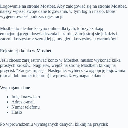
Logowanie na stronie Mostbet. Aby zalogować się na stronie Mostbet,
należy wpisać swoje dane logowania, w tym login i hasło, które
wygenerowałeś podczas rejestracji.
Mostbet to idealne kasyno online dla tych, którzy szukają
emocjonującego doświadczenia hazardu. Zarejestruj się już dziś i
zacznij korzystać z szerokiej gamy gier i korzystnych warunków!
Rejestracja konta w Mostbet
Jeśli chcesz zarejestrować konto w Mostbet, musisz wykonać kilka
prostych kroków. Najpierw, wejdź na stronę Mostbet i kliknij na
przycisk “Zarejestruj się”. Następnie, wybierz swoją opcję logowania
(e-mail lub numer telefonu) i wprowadź wymagane dane.
Wymagane dane
Imię i nazwisko
Adres e-mail
Numer telefonu
Hasło
Po wprowadzeniu wymaganych danych, kliknij na przycisk