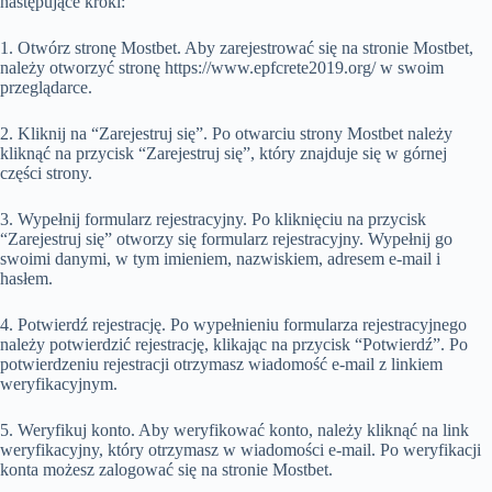
następujące kroki:
1. Otwórz stronę Mostbet. Aby zarejestrować się na stronie Mostbet,
należy otworzyć stronę https://www.epfcrete2019.org/ w swoim
przeglądarce.
2. Kliknij na “Zarejestruj się”. Po otwarciu strony Mostbet należy
kliknąć na przycisk “Zarejestruj się”, który znajduje się w górnej
części strony.
3. Wypełnij formularz rejestracyjny. Po kliknięciu na przycisk
“Zarejestruj się” otworzy się formularz rejestracyjny. Wypełnij go
swoimi danymi, w tym imieniem, nazwiskiem, adresem e-mail i
hasłem.
4. Potwierdź rejestrację. Po wypełnieniu formularza rejestracyjnego
należy potwierdzić rejestrację, klikając na przycisk “Potwierdź”. Po
potwierdzeniu rejestracji otrzymasz wiadomość e-mail z linkiem
weryfikacyjnym.
5. Weryfikuj konto. Aby weryfikować konto, należy kliknąć na link
weryfikacyjny, który otrzymasz w wiadomości e-mail. Po weryfikacji
konta możesz zalogować się na stronie Mostbet.