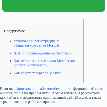
Содержимое
Установка и регистрация на
официальном сайте Mostbet
Шаг 3: подтверждение регистрации
Как использовать зеркало Mostbet для
доступа к букмекеру
Как работает зеркало Mostbet
Если вы
официальный сайт мостбет
ищете официальный сайт
Mostbet, то вы на правом пути. В этом тексте мы рассмотрим,
как найти и использовать официальный сайт Mostbet, а также
зеркало, которое работает правильно.