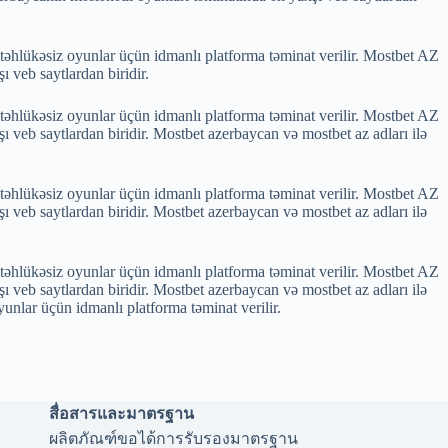
 təhlükəsiz oyunlar üçün idmanlı platforma təminat verilir. Mostbet AZ
 veb saytlardan biridir.
 təhlükəsiz oyunlar üçün idmanlı platforma təminat verilir. Mostbet AZ
 veb saytlardan biridir. Mostbet azerbaycan və mostbet az adları ilə
 təhlükəsiz oyunlar üçün idmanlı platforma təminat verilir. Mostbet AZ
 veb saytlardan biridir. Mostbet azerbaycan və mostbet az adları ilə
 təhlükəsiz oyunlar üçün idmanlı platforma təminat verilir. Mostbet AZ
 veb saytlardan biridir. Mostbet azerbaycan və mostbet az adları ilə
yunlar üçün idmanlı platforma təminat verilir.
สื่อสารและมาตรฐาน
ผลิตภัณฑ์ขอได้การรับรองมาตรฐาน