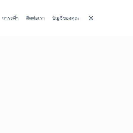
สาระดีๆ
ติดต่อเรา
บัญชีของคุณ