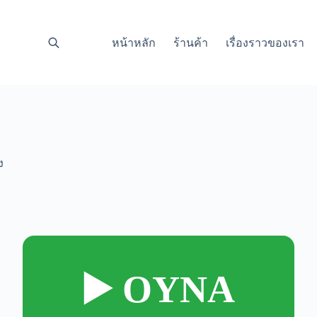
หน้าหลัก
ร้านค้า
เรื่องราวของเรา
ง
▶️ OYNA