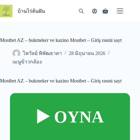
Skip
to
บ้านไร่ต้นฝัน
Shopping
content
cart
Mostbet AZ – bukmeker ve kazino Mostbet – Giriş rəsmi sayt
ไพวัลย์ พิพัฒธาดา
28 มิถุนายน 2026
เมนูข้าวกล้อง
Mostbet AZ – bukmeker ve kazino Mostbet – Giriş rəsmi sayt
▶️ OYNA