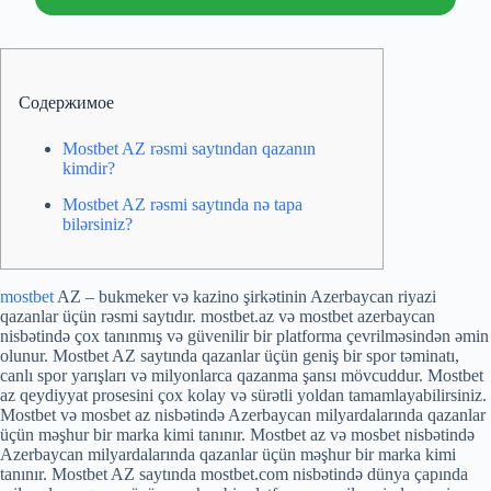
Содержимое
Mostbet AZ rəsmi saytından qazanın
kimdir?
Mostbet AZ rəsmi saytında nə tapa
bilərsiniz?
mostbet
AZ – bukmeker və kazino şirkətinin Azerbaycan riyazi
qazanlar üçün rəsmi saytıdır. mostbet.az və mostbet azerbaycan
nisbətində çox tanınmış və güvenilir bir platforma çevrilməsindən əmin
olunur. Mostbet AZ saytında qazanlar üçün geniş bir spor təminatı,
canlı spor yarışları və milyonlarca qazanma şansı mövcuddur. Mostbet
az qeydiyyat prosesini çox kolay və sürətli yoldan tamamlayabilirsiniz.
Mostbet və mosbet az nisbətində Azerbaycan milyardalarında qazanlar
üçün məşhur bir marka kimi tanınır. Mostbet az və mosbet nisbətində
Azerbaycan milyardalarında qazanlar üçün məşhur bir marka kimi
tanınır. Mostbet AZ saytında mostbet.com nisbətində dünya çapında