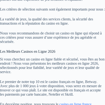
Les critères de sélection suivants sont également importants pour nous :
La variété de jeux, la qualité des services clients, la sécurité des
transactions et la réputation du casino en ligne.
Nous vous recommandons de choisir un casino en ligne qui répond à
ces critères pour vous assurer d’une expérience de jeu agréable et
sécurisée.
Les Meilleurs Casinos en Ligne 2026
Si vous cherchez un casino en ligne fiable et sécurisé, vous êtes au bon
endroit ! Nous vous présentons les meilleurs casinos en ligne 2026,
sélectionnés pour leur fiabilité, leur variété de jeux et leur qualité de
service.
Le premier de notre top 10 est le casino français en ligne, Betway.
Avec plus de 1 000 jeux à votre disposition, vous serez en mesure de
trouver ce qui vous plaît. Le site est disponible en français et accepte
les paiements par carte bancaire, Neteller et Skrill.
En deuxième position, nous trouvons le
casino en ligne france
,