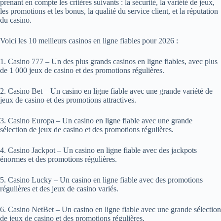
prenant en compte les critères suivants : la sécurité, la variété de jeux,
les promotions et les bonus, la qualité du service client, et la réputation
du casino.
Voici les 10 meilleurs casinos en ligne fiables pour 2026 :
1. Casino 777 – Un des plus grands casinos en ligne fiables, avec plus
de 1 000 jeux de casino et des promotions régulières.
2. Casino Bet – Un casino en ligne fiable avec une grande variété de
jeux de casino et des promotions attractives.
3. Casino Europa – Un casino en ligne fiable avec une grande
sélection de jeux de casino et des promotions régulières.
4. Casino Jackpot – Un casino en ligne fiable avec des jackpots
énormes et des promotions régulières.
5. Casino Lucky – Un casino en ligne fiable avec des promotions
régulières et des jeux de casino variés.
6. Casino NetBet – Un casino en ligne fiable avec une grande sélection
de jeux de casino et des promotions régulières.