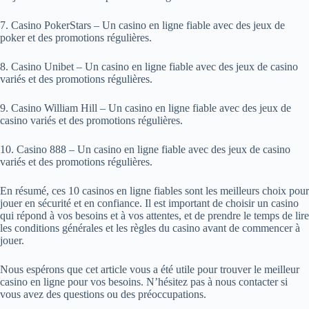
7. Casino PokerStars – Un casino en ligne fiable avec des jeux de
poker et des promotions régulières.
8. Casino Unibet – Un casino en ligne fiable avec des jeux de casino
variés et des promotions régulières.
9. Casino William Hill – Un casino en ligne fiable avec des jeux de
casino variés et des promotions régulières.
10. Casino 888 – Un casino en ligne fiable avec des jeux de casino
variés et des promotions régulières.
En résumé, ces 10 casinos en ligne fiables sont les meilleurs choix pour
jouer en sécurité et en confiance. Il est important de choisir un casino
qui répond à vos besoins et à vos attentes, et de prendre le temps de lire
les conditions générales et les règles du casino avant de commencer à
jouer.
Nous espérons que cet article vous a été utile pour trouver le meilleur
casino en ligne pour vos besoins. N’hésitez pas à nous contacter si
vous avez des questions ou des préoccupations.