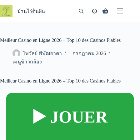
Skip
to
บ้านไร่ต้นฝัน
Shopping
content
cart
Meilleur Casino en Ligne 2026 – Top 10 des Casinos Fiables
ไพวัลย์ พิพัฒธาดา
1 กรกฎาคม 2026
เมนูข้าวกล้อง
Meilleur Casino en Ligne 2026 – Top 10 des Casinos Fiables
▶️ JOUER