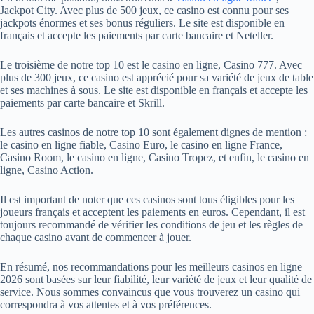
Jackpot City. Avec plus de 500 jeux, ce casino est connu pour ses
jackpots énormes et ses bonus réguliers. Le site est disponible en
français et accepte les paiements par carte bancaire et Neteller.
Le troisième de notre top 10 est le casino en ligne, Casino 777. Avec
plus de 300 jeux, ce casino est apprécié pour sa variété de jeux de table
et ses machines à sous. Le site est disponible en français et accepte les
paiements par carte bancaire et Skrill.
Les autres casinos de notre top 10 sont également dignes de mention :
le casino en ligne fiable, Casino Euro, le casino en ligne France,
Casino Room, le casino en ligne, Casino Tropez, et enfin, le casino en
ligne, Casino Action.
Il est important de noter que ces casinos sont tous éligibles pour les
joueurs français et acceptent les paiements en euros. Cependant, il est
toujours recommandé de vérifier les conditions de jeu et les règles de
chaque casino avant de commencer à jouer.
En résumé, nos recommandations pour les meilleurs casinos en ligne
2026 sont basées sur leur fiabilité, leur variété de jeux et leur qualité de
service. Nous sommes convaincus que vous trouverez un casino qui
correspondra à vos attentes et à vos préférences.