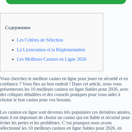
Содержимое
Les Critères de Sélection
La Licenciation et la Réglementation
Les Meilleurs Casinos en Ligne 2026
Vous cherchez le meilleur casino en ligne pour jouer en sécurité et en
confiance ? Vous êtes au bon endroit ! Dans cet article, nous vous
présenterons les 10 meilleurs casinos en ligne fiables pour 2026, avec
des critiques détaillées et des conseils pratiques pour vous aider à
choisir le bon casino pour vos besoins.
Les casinos en ligne sont devenus très populaires ces dernières années,
mais il est important de choisir un casino qui est fiable et sécurisé pour
éviter les pertes et les problèmes. C’est pourquoi nous avons
sélectionné les 10 meilleurs casinos en ligne fiables pour 2026, en