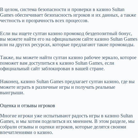
В целом, система безопасности и проверки в казино Sultan
Games обеспечивает безопасность игроков и их данных, а также
честность и прозрачность всех процессов.
Если вы ищете султан казино промокод бездепозитный бонус,
вы можете найти его на официальном сайте казино Sultan Games
или на других ресурсах, которые предлагают такие промокоды.
Также, вы можете найти султан казино рабочее зеркало, которое
поможет вам доступиться к казино Sultan Games, если
официальный сайт заблокирован в вашей стране.
Наконец, казино Sultan Games предлагает султан казино, где вы
можете играть в различные игры и получать реальные
выигрыши.
Оценка и отзывы игроков
Многие игроки уже испытывают радость игры в казино Sultan
Games, и мы хотим поделиться их мнением. В этом разделе, мы
собрали отзывы и оценки игроков, которые делятся своими
впечатлениями о казино.