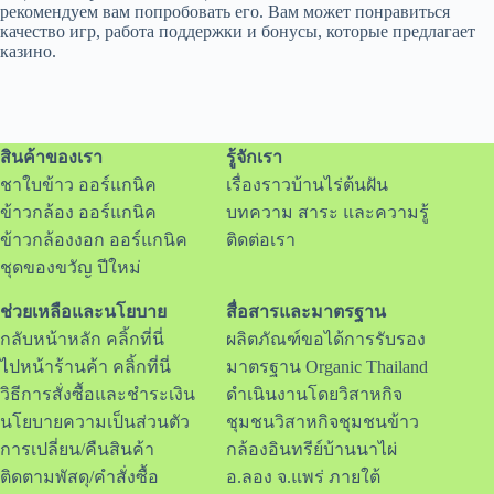
рекомендуем вам попробовать его. Вам может понравиться
качество игр, работа поддержки и бонусы, которые предлагает
казино.
สินค้าของเรา
รู้จักเรา
ชาใบข้าว ออร์แกนิค
เรื่องราวบ้านไร่ต้นฝัน
ข้าวกล้อง ออร์แกนิค
บทความ สาระ และความรู้
ข้าวกล้องงอก ออร์แกนิค
ติดต่อเรา
ชุดของขวัญ ปีใหม่
ช่วยเหลือและนโยบาย
สื่อสารและมาตรฐาน
กลับหน้าหลัก คลิ้กที่นี่
ผลิตภัณฑ์ขอได้การรับรอง
ไปหน้าร้านค้า คลิ้กที่นี่
มาตรฐาน Organic Thailand
วิธีการสั่งซื้อและชำระเงิน
ดำเนินงานโดยวิสาหกิจ
นโยบายความเป็นส่วนตัว
ชุมชนวิสาหกิจชุมชนข้าว
การเปลี่ยน/คืนสินค้า
กล้องอินทรีย์บ้านนาไผ่
ติดตามพัสดุ/คำสั่งซื้อ
อ.ลอง จ.แพร่ ภายใต้