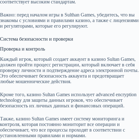
соответствует высоким стандартам.
Важно: перед началом игры в Sulthan Games, убедитесь, что вы
знакомы с условиями и правилами казино, а также с лицензиями
и регуляторами, которые его регулируют.
Система безопасности и проверки
Проверка и контроль
Каждый игрок, который создает аккаунт в казино Sultan Games,
должен пройти процесс регистрации, который включает в себя
проверку личности и подтверждение адреса электронной почты.
Это обеспечивает безопасность аккаунта и предотвращает
любые мошеннические действия.
Кроме того, казино Sultan Games использует advanced encryption
technology для защиты данных игроков, что обеспечивает
безопасность их личных данных и финансовых операций.
Также, казино Sultan Games имеет систему мониторинга и
контроля, которая постоянно мониторит все операции и
обеспечивает, что все процессы проходят в соответствии с
установленными правилами и нормами.