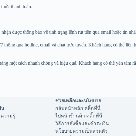
 thức thanh toán.
 nhận được thông báo về tình trạng lệnh rút tiền qua email hoặc tin n
7 thông qua hotline, email và chat trực tuyến. Khách hàng có thể liên 
 hàng một cách nhanh chóng và hiệu quả. Khách hàng có thể yên tâm rằ
ช่วยเหลือและนโยบาย
ฝัน
กลับหน้าหลัก คลิ้กที่นี่
ความรู้
ไปหน้าร้านค้า คลิ้กที่นี่
วิธีการสั่งซื้อและชำระเงิน
นโยบายความเป็นส่วนตัว