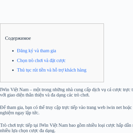
Содержимое
Đăng ký và tham gia
Chọn trò chơi và đặt cược
Thủ tục rút tiền và hỗ trợ khách hàng
IWin Việt Nam – một trong những nhà cung cấp dịch vụ cá cược trực t
với giao diện thân thiện và đa dạng các trò chơi.
Để tham gia, bạn có thể truy cập trực tiếp vào trang web iwin net hoặ
nghiệm ngay lập tức.
Trò chơi trực tiếp tại IWin Việt Nam bao gồm nhiều loại cược hấp dẫn n
nhiều lựa chọn cược đa dạng.