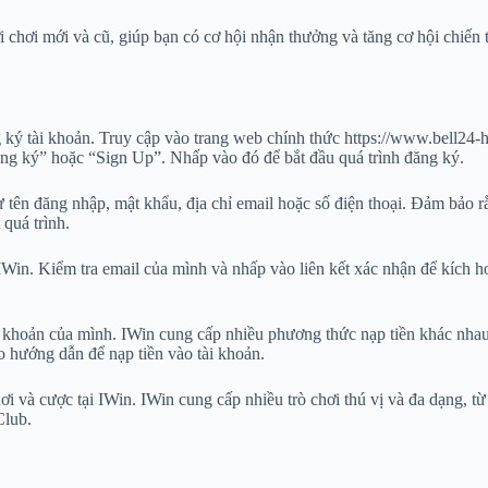
 chơi mới và cũ, giúp bạn có cơ hội nhận thưởng và tăng cơ hội chiến
ng ký tài khoản. Truy cập vào trang web chính thức https://www.bell2
ăng ký” hoặc “Sign Up”. Nhấp vào đó để bắt đầu quá trình đăng ký.
ư tên đăng nhập, mật khẩu, địa chỉ email hoặc số điện thoại. Đảm bảo
 quá trình.
Win. Kiểm tra email của mình và nhấp vào liên kết xác nhận để kích ho
tài khoản của mình. IWin cung cấp nhiều phương thức nạp tiền khác nh
 hướng dẫn để nạp tiền vào tài khoản.
ơi và cược tại IWin. IWin cung cấp nhiều trò chơi thú vị và đa dạng, từ
Club.