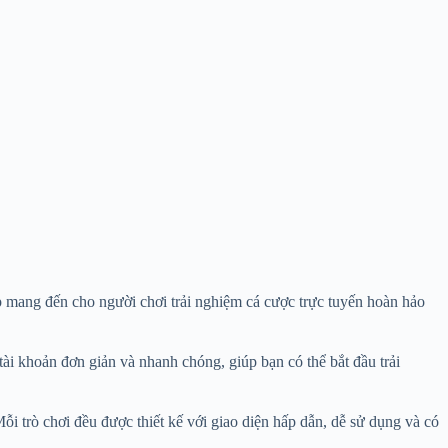
 mang đến cho người chơi trải nghiệm cá cược trực tuyến hoàn hảo
tài khoản đơn giản và nhanh chóng, giúp bạn có thể bắt đầu trải
Mỗi trò chơi đều được thiết kế với giao diện hấp dẫn, dễ sử dụng và có