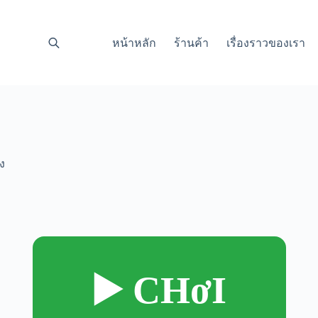
หน้าหลัก
ร้านค้า
เรื่องราวของเรา
ง
▶️ CHơI