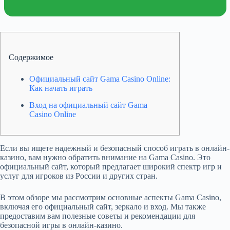
Содержимое
Официальный сайт Gama Casino Online:
Как начать играть
Вход на официальный сайт Gama
Casino Online
Если вы ищете надежный и безопасный способ играть в онлайн-
казино, вам нужно обратить внимание на Gama Casino. Это
официальный сайт, который предлагает широкий спектр игр и
услуг для игроков из России и других стран.
В этом обзоре мы рассмотрим основные аспекты Gama Casino,
включая его официальный сайт, зеркало и вход. Мы также
предоставим вам полезные советы и рекомендации для
безопасной игры в онлайн-казино.