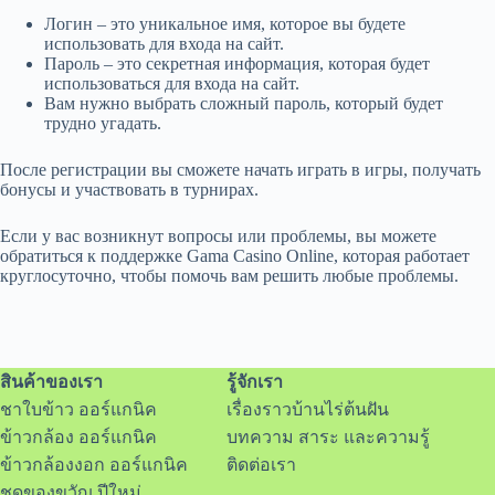
Логин – это уникальное имя, которое вы будете
использовать для входа на сайт.
Пароль – это секретная информация, которая будет
использоваться для входа на сайт.
Вам нужно выбрать сложный пароль, который будет
трудно угадать.
После регистрации вы сможете начать играть в игры, получать
бонусы и участвовать в турнирах.
Если у вас возникнут вопросы или проблемы, вы можете
обратиться к поддержке Gama Casino Online, которая работает
круглосуточно, чтобы помочь вам решить любые проблемы.
สินค้าของเรา
รู้จักเรา
ชาใบข้าว ออร์แกนิค
เรื่องราวบ้านไร่ต้นฝัน
ข้าวกล้อง ออร์แกนิค
บทความ สาระ และความรู้
ข้าวกล้องงอก ออร์แกนิค
ติดต่อเรา
ชุดของขวัญ ปีใหม่