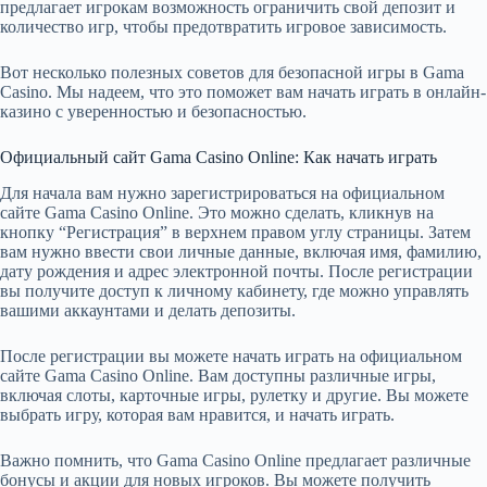
предлагает игрокам возможность ограничить свой депозит и
количество игр, чтобы предотвратить игровое зависимость.
Вот несколько полезных советов для безопасной игры в Gama
Casino. Мы надеем, что это поможет вам начать играть в онлайн-
казино с уверенностью и безопасностью.
Официальный сайт Gama Casino Online: Как начать играть
Для начала вам нужно зарегистрироваться на официальном
сайте Gama Casino Online. Это можно сделать, кликнув на
кнопку “Регистрация” в верхнем правом углу страницы. Затем
вам нужно ввести свои личные данные, включая имя, фамилию,
дату рождения и адрес электронной почты. После регистрации
вы получите доступ к личному кабинету, где можно управлять
вашими аккаунтами и делать депозиты.
После регистрации вы можете начать играть на официальном
сайте Gama Casino Online. Вам доступны различные игры,
включая слоты, карточные игры, рулетку и другие. Вы можете
выбрать игру, которая вам нравится, и начать играть.
Важно помнить, что Gama Casino Online предлагает различные
бонусы и акции для новых игроков. Вы можете получить