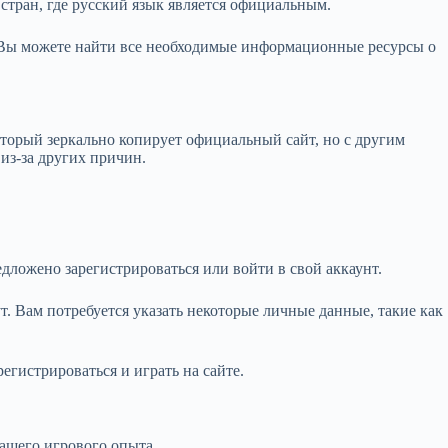
 стран, где русский язык является официальным.
. Вы можете найти все необходимые информационные ресурсы о
который зеркально копирует официальный сайт, но с другим
из-за других причин.
едложено зарегистрироваться или войти в свой аккаунт.
т. Вам потребуется указать некоторые личные данные, такие как
егистрироваться и играть на сайте.
вашего игрового опыта.