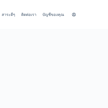
สาระดีๆ
ติดต่อเรา
บัญชีของคุณ