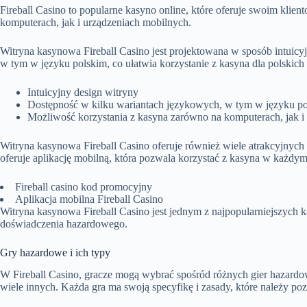
Fireball Casino to popularne kasyno online, które oferuje swoim klien
komputerach, jak i urządzeniach mobilnych.
Witryna kasynowa Fireball Casino jest projektowana w sposób intuicy
w tym w języku polskim, co ułatwia korzystanie z kasyna dla polskich 
Intuicyjny design witryny
Dostępność w kilku wariantach językowych, w tym w języku p
Możliwość korzystania z kasyna zarówno na komputerach, jak i
Witryna kasynowa Fireball Casino oferuje również wiele atrakcyjnyc
oferuje aplikację mobilną, która pozwala korzystać z kasyna w każdym
Fireball casino kod promocyjny
Aplikacja mobilna Fireball Casino
Witryna kasynowa Fireball Casino jest jednym z najpopularniejszych k
doświadczenia hazardowego.
Gry hazardowe i ich typy
W Fireball Casino, gracze mogą wybrać spośród różnych gier hazardowyc
wiele innych. Każda gra ma swoją specyfikę i zasady, które należy po