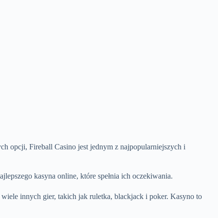
ch opcji, Fireball Casino jest jednym z najpopularniejszych i
lepszego kasyna online, które spełnia ich oczekiwania.
iele innych gier, takich jak ruletka, blackjack i poker. Kasyno to