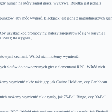
 gdy numer, na który zagrał gracz, wygrywa. Ruletka jest jedną z
 punktów, aby móc wygrać. Blackjack jest jedną z najtrudniejszych gier
by uzyskać kod promocyjny, należy zarejestrować się w kasynie i
 szansę na wygraną.
unikatowymi cechami. Wśród nich możemy wymienić:
ycznych slotów do nowoczesnych gier z elementami RPG. Wśród nich
możemy wymienić także takie gry, jak Casino Hold’em, czy Caribbean
nich możemy wymienić takie tytuły, jak 75-Ball Bingo, czy 90-Ball
mentami RPG. Wśród nich możemy wymienić takie tytuły, jak Fireball