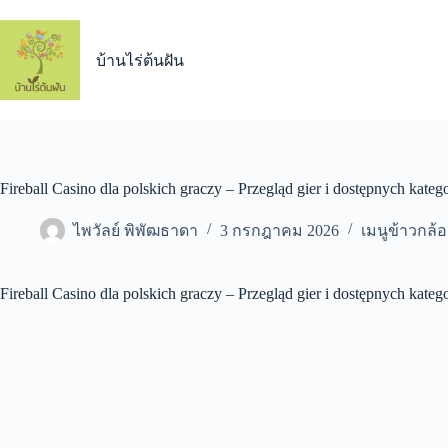
Skip
to
content
บ้านไร่ต้นฝัน
Fireball Casino dla polskich graczy – Przegląd gier i dostępnych kate
ไพวัลย์ พิพัฒธาดา
3 กรกฎาคม 2026
เมนูข้าวกล้อ
Fireball Casino dla polskich graczy – Przegląd gier i dostępnych kate