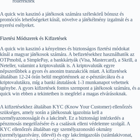
rollereknek
A quick win kaszinó a játékosok számára széleskörű bónusz és
promóciós lehetőségeket kínál, növelve a játékélmény izgalmát és a
nyerési esélyeket.
Fizetési Módszerek és Kifizetések
A quick win kaszinó a kényelmes és biztonságos fizetési módokat
kínál a magyar játékosok számára. A befizetésekhez használhatók az
OTPmobil, a SimplePay, a bankkártyák (Visa, Mastercard), a Skrill, a
Neteller, valamint a kriptovaluták is. A kriptovaluták egyre
népszerűbbek a gyors és anonim tranzakciók miatt. A kifizetések
általában 12-24 órán belül megtörténnek az e-pénztárcákra és a
kriptovalutákra, míg a banki átutalások 1-3 munkanapot vehetnek
igénybe. A gyors kifizetések fontos szempont a játékosok számára, és a
quick win ebben a tekintetben is megfelel a magas elvárásoknak.
A kifizetésekhez általában KYC (Know Your Customer) ellenőrzés
szükséges, amely során a játékosnak igazolnia kell a
személyazonosságát és a lakcímét. Ez a biztonsági intézkedés a
pénzmosás megelőzésére és a csalások elleni védelemre szolgál. A
KYC ellenőrzés általában egy személyazonosító okmány
(személyigazolvány, útlevél) és egy lakcímigazolás (számlakivonat,