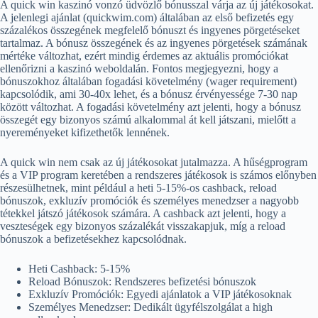
A quick win kaszinó vonzó üdvözlő bónusszal várja az új játékosokat.
A jelenlegi ajánlat (quickwim.com) általában az első befizetés egy
százalékos összegének megfelelő bónuszt és ingyenes pörgetéseket
tartalmaz. A bónusz összegének és az ingyenes pörgetések számának
mértéke változhat, ezért mindig érdemes az aktuális promóciókat
ellenőrizni a kaszinó weboldalán. Fontos megjegyezni, hogy a
bónuszokhoz általában fogadási követelmény (wager requirement)
kapcsolódik, ami 30-40x lehet, és a bónusz érvényessége 7-30 nap
között változhat. A fogadási követelmény azt jelenti, hogy a bónusz
összegét egy bizonyos számú alkalommal át kell játszani, mielőtt a
nyereményeket kifizethetők lennének.
A quick win nem csak az új játékosokat jutalmazza. A hűségprogram
és a VIP program keretében a rendszeres játékosok is számos előnyben
részesülhetnek, mint például a heti 5-15%-os cashback, reload
bónuszok, exkluzív promóciók és személyes menedzser a nagyobb
tétekkel játszó játékosok számára. A cashback azt jelenti, hogy a
veszteségek egy bizonyos százalékát visszakapjuk, míg a reload
bónuszok a befizetésekhez kapcsolódnak.
Heti Cashback: 5-15%
Reload Bónuszok: Rendszeres befizetési bónuszok
Exkluzív Promóciók: Egyedi ajánlatok a VIP játékosoknak
Személyes Menedzser: Dedikált ügyfélszolgálat a high