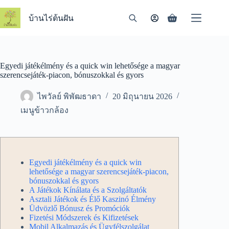
Skip
to
บ้านไร่ต้นฝัน
Shopping
content
cart
Egyedi játékélmény és a quick win lehetősége a magyar
szerencsejáték-piacon, bónuszokkal és gyors
ไพวัลย์ พิพัฒธาดา
20 มิถุนายน 2026
เมนูข้าวกล้อง
Egyedi játékélmény és a quick win
lehetősége a magyar szerencsejáték-piacon,
bónuszokkal és gyors
A Játékok Kínálata és a Szolgáltatók
Asztali Játékok és Élő Kaszinó Élmény
Üdvözlő Bónusz és Promóciók
Fizetési Módszerek és Kifizetések
Mobil Alkalmazás és Ügyfélszolgálat