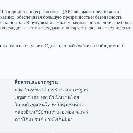
VR) и дополненная реальность (AR) обещают предоставить
казино, обеспечивая большую прозрачность и безопасность
ия клиентов. В будущем мы можем ожидать появление еще более
ino следит за этими трендами и внедряет передовые технологии
оих шансов на успех. Однако, не забывайте о необходимости
สื่อสารและมาตรฐาน
ผลิตภัณฑ์ขอได้การรับรองมาตรฐาน
Organic Thailand ดำเนินงานโดย
วิสาหกิจชุมชนวิสาหกิจชุมชนข้าว
กล้องอินทรีย์บ้านนาไผ่ อ.ลอง จ.แพร่
ภายใต้แบรนด์ บ้านไร่ต้นฝัน”