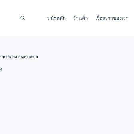
หน้าหลัก
ร้านค้า
เรื่องราวของเรา
 шансов на выигрыш
ง