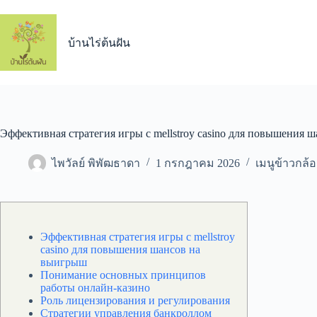
Skip
to
content
บ้านไร่ต้นฝัน
Эффективная стратегия игры с mellstroy casino для повышения
ไพวัลย์ พิพัฒธาดา
1 กรกฎาคม 2026
เมนูข้าวกล้อ
Эффективная стратегия игры с mellstroy
casino для повышения шансов на
выигрыш
Понимание основных принципов
работы онлайн-казино
Роль лицензирования и регулирования
Стратегии управления банкроллом