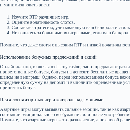
и минимизировать риски.
Изучите RTP различных игр.
Оцените волатильность слотов.
Составьте стратегию, учитывающую ваш банкролл и стиль
Не гонитесь за большими выигрышами, если ваш банкролл
Помните, что даже слоты с высоким RTP и низкой волатильнос
Использование бонусных предложений и акций
Онлайн-казино, включая mellstroy casino, часто предлагают р
приветственные бонусы, бонусы на депозит, бесплатные враще
шансы на выигрыш. Однако, перед использованием бонуса важно
определенную сумму на депозит и выполнить определенные усло
принимать бонус.
Психология азартных игр и контроль над эмоциями
Азартные игры могут вызывать сильные эмоции, такие как азарт
состоянии эмоционального возбуждения или после употребления
Помните, что азартные игры – это развлечение, а не способ реш