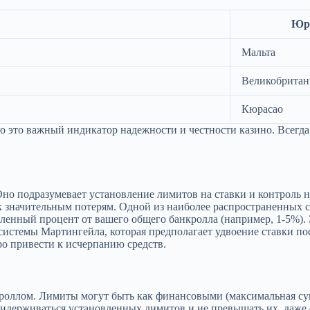
Юр
Мальта
Великобритан
Кюрасао
но это важный индикатор надежности и честности казино. Всегд
Оно подразумевает установление лимитов на ставки и контроль 
 значительным потерям. Одной из наиболее распространенных с
деленный процент от вашего общего банкролла (например, 1-5%).
 системы Мартингейла, которая предполагает удвоение ставки по
ро привести к исчерпанию средств.
кроллом. Лимиты могут быть как финансовыми (максимальная су
придерживаться установленных лимитов и не превышать их, даже