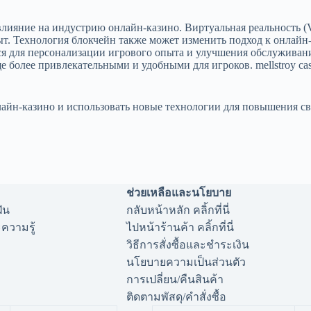
влияние на индустрию онлайн-казино. Виртуальная реальность (
. Технология блокчейн также может изменить подход к онлайн-
ся для персонализации игрового опыта и улучшения обслуживан
более привлекательными и удобными для игроков. mellstroy cas
лайн-казино и использовать новые технологии для повышения св
ช่วยเหลือและนโยบาย
ฝัน
กลับหน้าหลัก คลิ้กที่นี่
ความรู้
ไปหน้าร้านค้า คลิ้กที่นี่
วิธีการสั่งซื้อและชำระเงิน
นโยบายความเป็นส่วนตัว
การเปลี่ยน/คืนสินค้า
ติดตามพัสดุ/คำสั่งซื้อ