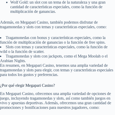
Wolf Gold: un slot con un tema de la naturaleza y una gran
cantidad de características especiales, como la función de
multiplicación de ganancias.
Además, en Megapari Casino, también podemos disfrutar de
tragamonedas y slots con temas y características especiales, como:
Tragamonedas con bonus y características especiales, como la
función de multiplicación de ganancias o la función de free spins.
Slots con temas y características especiales, como la función de
wild o la función de scatter.
Tragamonedas y slots con jackpots, como el Mega Moolah o el
Arabian Nights.
En resumen, en Megapari Casino, tenemos una amplia variedad de
tragamonedas y slots para elegir, con temas y características especiales
para todos los gustos y preferencias.
¿Por qué elegir Megapari Casino?
En Megapari Casino, ofrecemos una amplia variedad de opciones de
juego, incluyendo tragamonedas y slots, así como también juegos en
vivo y apuestas deportivas. Además, ofrecemos una gran cantidad de
promociones y bonificaciones para nuestros jugadores, como: