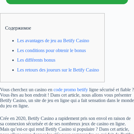
Содержимое
Les avantages de jeu au Betify Casino
Les conditions pour obtenir le bonus
Les différents bonus
Les retours des joueurs sur le Betify Casino
Vous cherchez un casino en
code promo betify
ligne sécurisé et fiable ?
Vous êtes au bon endroit ! Dans cet article, nous allons vous présenter
Betify Casino, un site de jeu en ligne qui a fait sensation dans le monde
du jeu en ligne.
Crée en 2020, Betify Casino a rapidement pris son envol en raison de
sa connexion sécurisée et de ses nombreux jeux de casino en ligne.
Mais qu’est-ce qui rend Betify Casino si populaire ? Dans cet article,