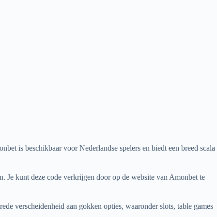
nbet is beschikbaar voor Nederlandse spelers en biedt een breed scala
n. Je kunt deze code verkrijgen door op de website van Amonbet te
brede verscheidenheid aan gokken opties, waaronder slots, table games