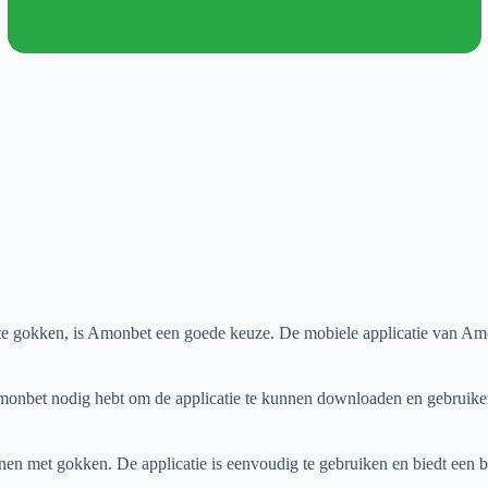
 te gokken, is Amonbet een goede keuze. De mobiele applicatie van Amo
amonbet nodig hebt om de applicatie te kunnen downloaden en gebruike
nnen met gokken. De applicatie is eenvoudig te gebruiken en biedt een 