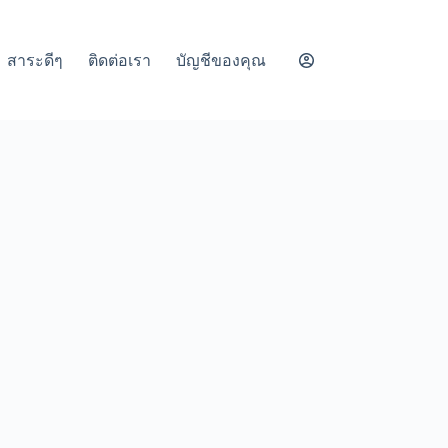
สาระดีๆ
ติดต่อเรา
บัญชีของคุณ