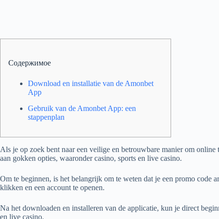
Содержимое
Download en installatie van de Amonbet
App
Gebruik van de Amonbet App: een
stappenplan
Als je op zoek bent naar een veilige en betrouwbare manier om online
aan gokken opties, waaronder casino, sports en live casino.
Om te beginnen, is het belangrijk om te weten dat je een promo code 
klikken en een account te openen.
Na het downloaden en installeren van de applicatie, kun je direct begi
en live casino.