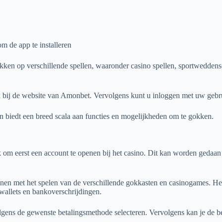
m de app te installeren
ken op verschillende spellen, waaronder casino spellen, sportweddensc
 bij de website van Amonbet. Vervolgens kunt u inloggen met uw geb
 biedt een breed scala aan functies en mogelijkheden om te gokken.
om eerst een account te openen bij het casino. Dit kan worden gedaan 
nen met het spelen van de verschillende gokkasten en casinogames. Het
wallets en bankoverschrijdingen.
ens de gewenste betalingsmethode selecteren. Vervolgens kan je de bed