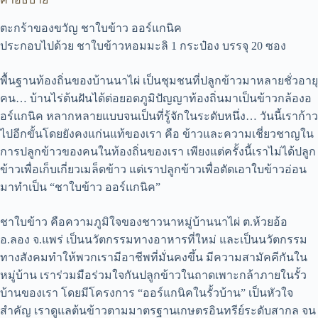
ข้าว
ออร์แกนิ
ตะกร้าของขวัญ ชาใบข้าว ออร์แกนิค
ค
ประกอบไปด้วย ชาใบข้าวหอมมะลิ 1 กระป๋อง บรรจุ 20 ซอง
ชิ้น
พื้นฐานท้องถิ่นของบ้านนาไผ่ เป็นชุมชนที่ปลูกข้าวมาหลายชั่วอายุ
คน… บ้านไร่ต้นฝันได้ต่อยอดภูมิปัญญาท้องถิ่นมาเป็นข้าวกล้องอ
อร์แกนิค หลากหลายแบบจนเป็นที่รู้จักในระดับหนึ่ง… วันนี้เราก้าว
ไปอีกขั้นโดยยังคงแก่นแท้ของเรา คือ ข้าวและความเชี่ยวชาญใน
การปลูกข้าวของคนในท้องถิ่นของเรา เพียงแต่ครั้งนี้เราไม่ได้ปลูก
ข้าวเพื่อเก็บเกี่ยวเมล็ดข้าว แต่เราปลูกข้าวเพื่อตัดเอาใบข้าวอ่อน
มาทำเป็น “ชาใบข้าว ออร์แกนิค”
ชาใบข้าว คือความภูมิใจของชาวนาหมู่บ้านนาไผ่ ต.ห้วยอ้อ
อ.ลอง จ.แพร่ เป็นนวัตกรรมทางอาหารที่ใหม่ และเป็นนวัตกรรม
ทางสังคมทำให้พวกเรามีอาชีพที่มั่นคงขึ้น มีความสามัคคีกันใน
หมู่บ้าน เราร่วมมือร่วมใจกันปลูกข้าวในถาดเพาะกล้าภายในรั้ว
บ้านของเรา โดยมีโครงการ “ออร์แกนิคในรั้วบ้าน” เป็นหัวใจ
สำคัญ เราดูแลต้นข้าวตามมาตรฐานเกษตรอินทรีย์ระดับสากล จน