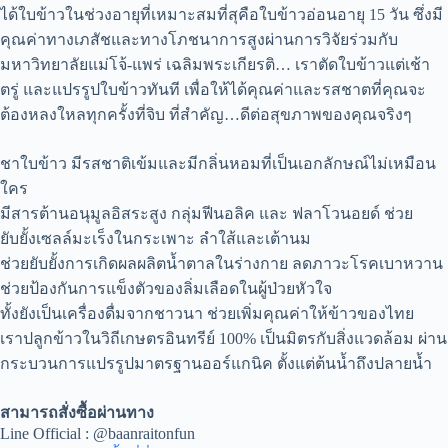
ได้ใบข้าวในช่วงอายุที่เหมาะสมที่สุคือใบข้าวอ่อนอายุ 15 วัน ซึ่งมี
คุณค่าทางเภสัชและทางโภชนาการสูงผ่านการวิจัยร่วมกับ
มหาวิทยาลัยแม่โจ้-แพร่ เฉลิมพระเกียรติ… เราตัดใบข้าวแต่เช้า
ตรู่ และแปรรูปใบข้าวทันที เพื่อให้ได้คุณค่าและรสชาตที่คุณจะ
ต้องหลงใหลทุกครั้งที่จิบ ที่สำคัญ…ดีต่อสุขภาพของคุณจริงๆ
ชาใบข้าว มีรสชาติเข้มและมีกลิ่นหอมที่เป็นเอกลักษณ์ไม่เหมือน
ใคร
มีสารต้านอนุมูลอิสระสูง กลุ่มฟีนอลิค และ ฟลาโวนอยด์ ช่วย
ยับยั้งเซลล์มะเร็งในกระเพาะ ลำใส้และเต้านม
ช่วยยับยั้งการเกิดผลผลิตน้ำตาลในร่างกาย ลดภาวะโรคเบาหวาน
ช่วยป้องกันการแข็งตัวของลิ่มเลือดในผู้ป่วยหัวใจ
ทั้งยังเป็นเครื่องดื่มจากชาวนา ช่วยเพิ่มคุณค่าให้ข้าวของไทย
เราปลูกข้าวในวิถีเกษตรอินทรีย์ 100% เป็นมิตรกับสิ่งแวดล้อม ผ่าน
กระบวนการแปรรูปมาตรฐานออร์แกนิค ตั้งแต่ต้นน้ำถึงปลายน้ำ
สามารถสั่งซื้อผ่านทาง
Line Official : @baanraitonfun