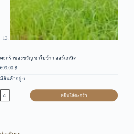
ตะกร้าของขวัญ ชาใบข้าว ออร์แกนิค
699.00
฿
มีสินค้าอยู่ 6
จำนวน
หยิบใส่ตะกร้า
ตะกร้า
ของ
ขวัญ
ชา
ใบ
คำอธิบาย