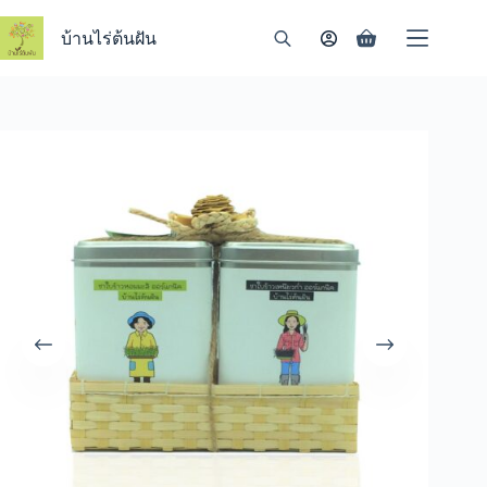
Skip
to
บ้านไร่ต้นฝัน
Shopping
content
cart