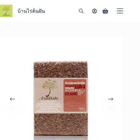
Skip
to
บ้านไร่ต้นฝัน
Shopping
content
cart