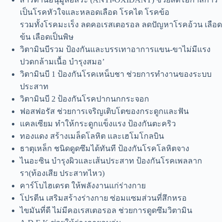
เป็นโรคหัวใจและหลอดเลือด โรคไต โรคข้อ
รวมทั้งโรคมะเร็ง ลดคอเรสเตอรอล ลดปัญหาโรคอ้วน เลือด
ข้น เลือดเป็นพิษ
วิตามินบีรวม ป้องกันและบรรเทาอาการแขน-ขาไม่มีแรง
ปวดกล้ามเนื้อ บำรุงสมอ’
วิตามินบี 1 ป้องกันโรคเหน็บชา ช่วยการทำงานของระบบ
ประสาท
วิตามินบี 2 ป้องกันโรคปากนกกระจอก
ฟอสฟอรัส ช่วยการเจริญเติบโตของกระดูกและฟัน
แคลเซียม ทำให้กระดูกแข็งแรง ป้องกันตะคริว
ทองแดง สร้างเมล็ดโลหิต และเฮโมโกลบิน
ธาตุเหล็ก ชนิดดูดซึมได้ทันที ป้องกันโรคโลหิตจาง
ไนอะซิน บำรุงผิวและเส้นประสาท ป้องกันโรคเพลลาก
รา(ท้องเสีย ประสาทไหว)
คาร์โบไฮเดรต ให้พลังงานแก่ร่างกาย
โปรตีน เสริมสร้างร่างกาย ซ่อมแซมส่วนที่สึกหรอ
ไขมันที่ดี ไม่มีคอเรสเตอรอล ช่วยการดูดซึมวิตามิน