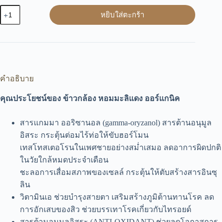
จำนวน
หยิบใส่ตะกร้า
ข้าว
กล้อง
หอม
มะลิ
แดง
คำอธิบาย
ออร์แกนิ
ค
คุณประโยชน์ของ ข้าวกล้อง หอมมะลิแดง ออร์แกนิค
ชิ้น
สารแกมมา ออริซานอล (gamma-oryzanol) สารต้านอนุมูล
อิสระ กระตุ้นต่อมไร้ท่อให้ขับฮอร์โมน
เทสโทสเตอโรนในเพศชายอย่างสม่ำเสมอ ลดอาการผิดปกติ
ในวัยใกล้หมดประจำเดือน
ชะลอการเสื่อมสภาพของเซลล์ กระตุ้นให้ตับสร้างสารอินซุ
ลิน
วิตามินเอ ช่วยบำรุงสายตา เสริมสร้างภูมิต้านทานโรค ลด
การอักเสบของสิว ช่วยบรรเทาโรคเกี่ยวกับไทรอยด์
สารต้านอนุมูลอิสระ (ANTI-OXIDANT) ช่วยลดโอกาสการ